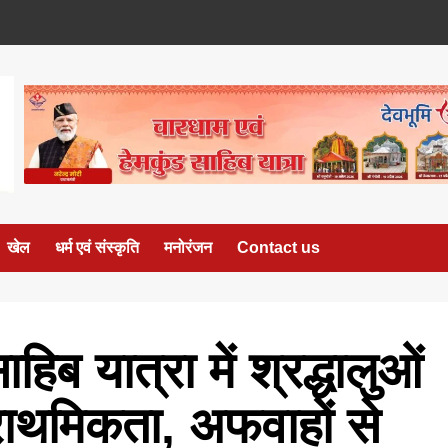
खेल
धर्म एवं संस्कृति
मनोरंजन
Contact us
हिब यात्रा में श्रद्धालुओं
प्राथमिकता, अफवाहों से