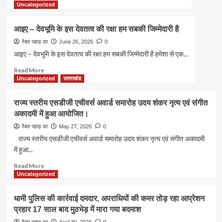
किया
more
Uncategorized
उमड़ा
सम्मानित
about
जनसैलाब,
पूर्ण
रायपुर
आइए – देवभूमि के इस देवतत्व की रक्षा हम सबकी जिम्मेदारी है
साक्षर
क्षेत्र
बना
रैबार पहाड़ का
June 26, 2026
0
के
उत्तराखंड,
लोगों
आइए – देवभूमि के इस देवतत्व की रक्षा हम सबकी जिम्मेदारी है हमेशा से एक...
शिक्षा
ने
Read
Read More
के
रखी
more
Uncategorized
उत्तराखंड
क्षेत्र
विकास
about
में
की
आइए
रचा
प्राथमिकताएं
राज्य स्तरीय एसडीजी एचीवर्स अवार्ड समारोह उदय शंकर नृत्य एवं संगीत
–
नया
अकादमी में हुआ आयोजित।
देवभूमि
इतिहास
के
रैबार पहाड़ का
May 27, 2026
0
इस
राज्य स्तरीय एसडीजी एचीवर्स अवार्ड समारोह उदय शंकर नृत्य एवं संगीत अकादमी
देवतत्व
में हुआ...
की
रक्षा
Read
Read More
हम
more
Uncategorized
सबकी
about
जिम्मेदारी
राज्य
धामी पुलिस की कार्रवाई दमदार, अपराधियों की कमर तोड़ रहा आप्रेशन
है
स्तरीय
प्रहार 17 साल बाद मुठभेड़ में मारा गया बदमाश
एसडीजी
एचीवर्स
रैबार पहाड़ का
April 30, 2026
0