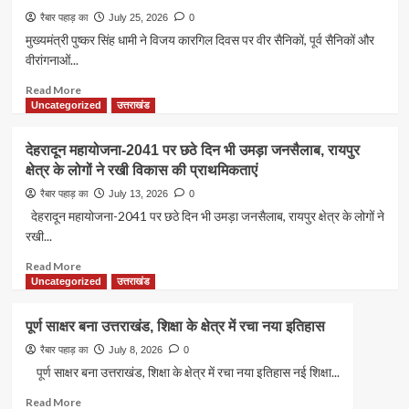
उत्तर
के
रैबार पहाड़ का
July 25, 2026
0
क्षेत्र
सामने
मुख्यमंत्री पुष्कर सिंह धामी ने विजय कारगिल दिवस पर वीर सैनिकों, पूर्व सैनिकों और
निर्वाचित
रखिए
वीरांगनाओं...
अपनी
बात,
Read
Read More
एमडीडीए
more
Uncategorized
उत्तराखंड
में
about
हर
मुख्यमंत्री
देहरादून महायोजना-2041 पर छठे दिन भी उमड़ा जनसैलाब, रायपुर
महीने
पुष्कर
क्षेत्र के लोगों ने रखी विकास की प्राथमिकताएं
दो
सिंह
बार
धामी
रैबार पहाड़ का
July 13, 2026
0
लगेगा
ने
देहरादून महायोजना-2041 पर छठे दिन भी उमड़ा जनसैलाब, रायपुर क्षेत्र के लोगों ने
‘समाधान
विजय
रखी...
दिवस’
कारगिल
दिवस
Read
Read More
पर
more
Uncategorized
उत्तराखंड
वीर
about
सैनिकों,
देहरादून
पूर्ण साक्षर बना उत्तराखंड, शिक्षा के क्षेत्र में रचा नया इतिहास
पूर्व
महायोजना-2041
सैनिकों
पर
रैबार पहाड़ का
July 8, 2026
0
और
छठे
पूर्ण साक्षर बना उत्तराखंड, शिक्षा के क्षेत्र में रचा नया इतिहास नई शिक्षा...
वीरांगनाओं
दिन
को
Read
Read More
भी