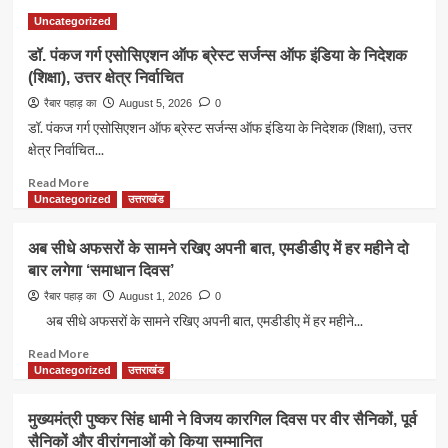
Uncategorized
डॉ. पंकज गर्ग एसोसिएशन ऑफ ब्रेस्ट सर्जन्स ऑफ इंडिया के निदेशक
(शिक्षा), उत्तर क्षेत्र निर्वाचित
रैबार पहाड़ का
August 5, 2026
0
डॉ. पंकज गर्ग एसोसिएशन ऑफ ब्रेस्ट सर्जन्स ऑफ इंडिया के निदेशक (शिक्षा), उत्तर
क्षेत्र निर्वाचित...
Read
Read More
more
Uncategorized
उत्तराखंड
about
डॉ.
अब सीधे अफसरों के सामने रखिए अपनी बात, एमडीडीए में हर महीने दो
पंकज
बार लगेगा ‘समाधान दिवस’
गर्ग
एसोसिएशन
रैबार पहाड़ का
August 1, 2026
0
ऑफ
अब सीधे अफसरों के सामने रखिए अपनी बात, एमडीडीए में हर महीने...
ब्रेस्ट
सर्जन्स
Read
Read More
ऑफ
more
Uncategorized
उत्तराखंड
इंडिया
about
के
अब
मुख्यमंत्री पुष्कर सिंह धामी ने विजय कारगिल दिवस पर वीर सैनिकों, पूर्व
निदेशक
सीधे
सैनिकों और वीरांगनाओं को किया सम्मानित
(शिक्षा),
अफसरों