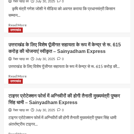
रैबार पहाड़ का
July 30, 2025
0
Sainyadham
की
कृषि मंत्री गणेश जोशी ने मीडिया को अवगत कराया कि प्रधानमंत्री किसान
Express
उम्र
सम्मान...
में
प्रधान
Read
Read More
बनी
more
उत्तराखंड
चमोली
about
की
20वीं
उत्तराखंड के लिए विशेष पॅूजीगत सहायता के रूप में केन्द्र से रू. 615
प्रियंका
किश्त
नेगी
करोड़ की योजनाएं स्वीकृत – Sainyadham Express
के
–
रूप
रैबार पहाड़ का
July 30, 2025
0
Sainyadham
में
उत्तराखंड के लिए विशेष पॅूजीगत सहायता के रूप में केन्द्र से रू. 615 करोड़ की...
Express
उत्तराखण्ड
के
Read
Read More
कुल
more
उत्तराखंड
8,28,787
about
लाभार्थियों
उत्तराखंड
टाइगर प्रोटेक्शन फोर्स में अग्निवीरों की होगी तैनाती मुख्यमंत्री पुष्कर
को
के
सिंह धामी – Sainyadham Express
कुल
लिए
184.25
विशेष
रैबार पहाड़ का
July 30, 2025
0
करोड़
पॅूजीगत
टाइगर प्रोटेक्शन फोर्स में अग्निवीरों की होगी तैनाती मुख्यमंत्री पुष्कर सिंह धामी
रुपए
सहायता
अंतर्राष्ट्रीय टाइगर...
की
के
धनराशि
रूप
Read
Read More