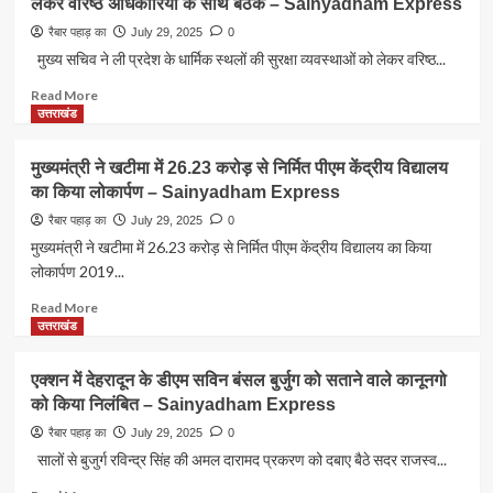
लेकर वरिष्ठ अधिकारियों के साथ बैठक – Sainyadham Express
–
दर्दनाक
Sainyadham
सड़क
रैबार पहाड़ का
July 29, 2025
0
Express
हादसा
मुख्य सचिव ने ली प्रदेश के धार्मिक स्थलों की सुरक्षा व्यवस्थाओं को लेकर वरिष्ठ...
दो
चालकों
Read
Read More
की
more
उत्तराखंड
दर्दनाक
about
मौत
मुख्य
मुख्यमंत्री ने खटीमा में 26.23 करोड़ से निर्मित पीएम केंद्रीय विद्यालय
–
सचिव
का किया लोकार्पण – Sainyadham Express
Sainyadham
ने
Express
ली
रैबार पहाड़ का
July 29, 2025
0
प्रदेश
मुख्यमंत्री ने खटीमा में 26.23 करोड़ से निर्मित पीएम केंद्रीय विद्यालय का किया
के
लोकार्पण 2019...
धार्मिक
स्थलों
Read
Read More
की
more
उत्तराखंड
सुरक्षा
about
व्यवस्थाओं
मुख्यमंत्री
एक्शन में देहरादून के डीएम सविन बंसल बुर्जुग को सताने वाले कानूनगो
को
ने
को किया निलंबित – Sainyadham Express
लेकर
खटीमा
वरिष्ठ
में
रैबार पहाड़ का
July 29, 2025
0
अधिकारियों
26.23
सालों से बुजुर्ग रविन्द्र सिंह की अमल दारामद प्रकरण को दबाए बैठे सदर राजस्व...
के
करोड़
साथ
से
Read