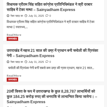
विधायक प्रीतम सिंह सहित कांग्रेस प्रतिनिधिमंडल ने श्री दरबार
साहिब में टेका मत्था – Sainyadham Express
रैबार पहाड़ का
July 31, 2025
0
विधायक प्रीतम सिंह सहित कांग्रेस प्रतिनिधिमंडल ने श्री दरबार साहिब में टेका
मत्था  स्वास्थ्य,...
Read
Read More
more
उत्तराखंड
about
विधायक
उत्तराखंड में महज 21 साल की उम्र में प्रधान बनी चमोली की प्रियंका
प्रीतम
नेगी – Sainyadham Express
सिंह
सहित
रैबार पहाड़ का
July 31, 2025
0
कांग्रेस
चमोली की प्रियंका नेगी बनीं सबसे कम उम्र की ग्राम प्रधान, महज 21 साल...
प्रतिनिधिमंडल
ने
Read
Read More
श्री
more
उत्तराखंड
दरबार
about
साहिब
उत्तराखंड
20वीं किश्त के रूप में उत्तराखण्ड के कुल 8,28,787 लाभार्थियों को
में
में
कुल 184.25 करोड़ रुपए की धनराशि से लाभान्वित किया जायेगा। –
टेका
महज
Sainyadham Express
मत्था
21
–
साल