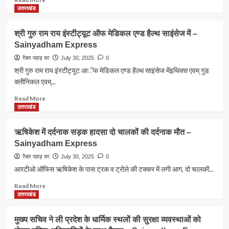
से
में
more
उत्तराखंड
लाभान्वित
केन्द्र
about
किया
से
टाइगर
श्री गुरु राम राय इंस्टीट्यूट ऑफ मेडिकल एण्ड हैल्थ साइंसेज में –
जायेगा।
रू.
प्रोटेक्शन
Sainyadham Express
–
615
फोर्स
Sainyadham
करोड़
में
रैबार पहाड़ का
July 30, 2025
0
Express
की
अग्निवीरों
श्री गुरु राम राय इंस्टीट्यूट आॅफ मेडिकल एण्ड हैल्थ साइंसेज मेंइथिक्स एवम् गुड
योजनाएं
की
क्लीनिकल एवम्...
स्वीकृत
होगी
–
तैनाती
Read
Read More
Sainyadham
मुख्यमंत्री
more
उत्तराखंड
Express
पुष्कर
about
सिंह
श्री
ऋषिकेश में दर्दनाक सड़क हादसा दो चालकों की दर्दनाक मौत –
धामी
गुरु
Sainyadham Express
–
राम
Sainyadham
राय
रैबार पहाड़ का
July 30, 2025
0
Express
इंस्टीट्यूट
आरटीओ ऑफिस ऋषिकेश के पास ट्रक व ट्रोले की टक्कर में लगी आग, दो चालकों...
ऑफ
मेडिकल
Read
Read More
एण्ड
more
उत्तराखंड
हैल्थ
about
साइंसेज
ऋषिकेश
मुख्य सचिव ने ली प्रदेश के धार्मिक स्थलों की सुरक्षा व्यवस्थाओं को
में
में