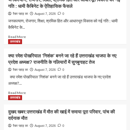
खबर:16
संगीत
गति : धामी कैबिनेट के ऐतिहासिक फैसले
करोड़
प्रतिभाओं
के
का
रैबार पहाड़ का
August 7, 2026
0
पुल
होगा
जनकल्याण, रोजगार, शिक्षा, श्रमिक हित और आधारभूत विकास को नई गति : धामी
मामले
सम्मान
कैबिनेट के...
में
धामी
Read
Read More
सरकार
more
उत्तराखंड
का
about
बड़ा
जनकल्याण,
क्या रमेश पोखरियाल ‘निशंक’ बनने जा रहे हैं उत्तराखंड भाजपा के नए
एक्शन
रोजगार,
प्रदेश अध्यक्ष? राजनीति के गलियारों में सुगबुगाहट तेज
शिक्षा,
श्रमिक
रैबार पहाड़ का
August 7, 2026
0
हित
क्या रमेश पोखरियाल ‘निशंक’ बनने जा रहे हैं उत्तराखंड भाजपा के नए प्रदेश
और
अध्यक्ष?...
आधारभूत
विकास
Read
Read More
को
more
उत्तराखंड
नई
about
गति
क्या
दुखद खबर:उत्तराखंड में मौत की खाई में समाया पूरा परिवार, पांच की
:
रमेश
दर्दनाक मौत
धामी
पोखरियाल
कैबिनेट
‘निशंक’
रैबार पहाड़ का
August 7, 2026
0
के