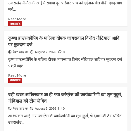
बनने
उत्तराखंड में मौत की खाई में समाया पूरा परिवार, पांच की दर्दनाक मौत पौड़ी-देवप्रयाग
ऐतिहासिक
जा
मार्ग...
फैसले
रहे
हैं
Read
Read More
उत्तराखंड
more
उत्तराखंड
भाजपा
about
के
दुखद
कृष्णा हाउसकीपिंग के मालिक दीपक जायसवाल विनोद नौटियाल आदि
नए
खबर:उत्तराखंड
पर मुकदमा दर्ज
प्रदेश
में
अध्यक्ष?
मौत
रैबार पहाड़ का
August 7, 2026
0
राजनीति
की
कृष्णा हाउसकीपिंग के मालिक दीपक जायसवाल विनोद नौटियाल आदि पर मुकदमा दर्ज
के
खाई
ऽ श्री महंत...
गलियारों
में
में
समाया
Read
Read More
सुगबुगाहट
पूरा
more
उत्तराखंड
तेज
परिवार,
about
पांच
कृष्णा
बड़ी खबर:आखिरकार आ ही गया कांग्रेस की कार्यकारिणी का शुभ मुहूर्त,
की
हाउसकीपिंग
गोदियाल की टीम घोषित
दर्दनाक
के
मौत
मालिक
रैबार पहाड़ का
August 6, 2026
0
दीपक
आखिरकार आ ही गया कांग्रेस की कार्यकारिणी का शुभ मुहूर्त, गोदियाल की टीम घोषित
जायसवाल
उत्तराखंड...
विनोद
नौटियाल
Read