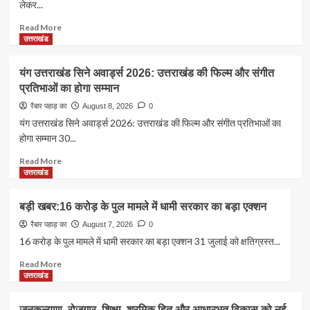
लेकर...
समिति
की
Read
Read More
वेबसाइट
more
उत्तराखंड
एवं
about
क्षत्रिय
बहु
यंग उत्तराखंड सिने अवार्ड्स 2026: उत्तराखंड की फिल्म और संगीत
जागरण
विशेषज्ञ
प्रतिभाओं का होगा सम्मान
स्मारिका
स्वास्थ्य
का
शिविर
रैबार पहाड़ का
August 8, 2026
0
किया
में
यंग उत्तराखंड सिने अवार्ड्स 2026: उत्तराखंड की फिल्म और संगीत प्रतिभाओं का
विमोचन
294
होगा सम्मान 30...
मरीजों
की
Read
Read More
हुई
more
उत्तराखंड
निशुल्क
about
जांच
यंग
बड़ी खबर:16 करोड़ के पुल मामले में धामी सरकार का बड़ा एक्शन
उत्तराखंड
सिने
रैबार पहाड़ का
August 7, 2026
0
अवार्ड्स
16 करोड़ के पुल मामले में धामी सरकार का बड़ा एक्शन 31 जुलाई को क्षतिग्रस्त...
2026:
Read
Read More
उत्तराखंड
more
उत्तराखंड
की
about
फिल्म
बड़ी
और
जनकल्याण, रोजगार, शिक्षा, श्रमिक हित और आधारभूत विकास को नई