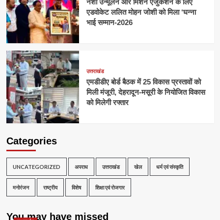
नशा उन्मूलन और मिशन एजुकेशन के लिए
एडवोकेट ललित मोहन जोशी को मिला ‘घन्ना
भाई सम्मान-2026
उत्तराखंड
एमडीडीए बोर्ड बैठक में 25 विकास प्रस्तावों को
मिली मंजूरी, देहरादून-मसूरी के नियोजित विकास
को मिलेगी रफ्तार
Categories
UNCATEGORIZED
अपराध
उत्तराखंड
खेल
धर्म एवं संस्कृति
मनोरंजन
राष्ट्रीय
विशेष
शिक्षा एवं रोजगार
You may have missed