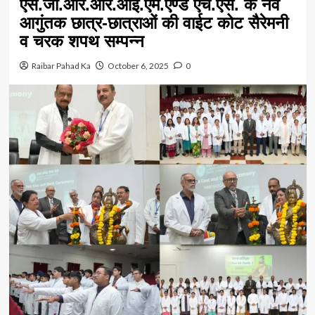
एस.जी.आर.आर.आई.एम.एण्ड एच.एस. के नव
आगुंतक छात्र-छात्राओं की वाईट कोट सैरेमनी
व चरक शपथ सम्पन्न
Raibar Pahad Ka
October 6, 2025
0