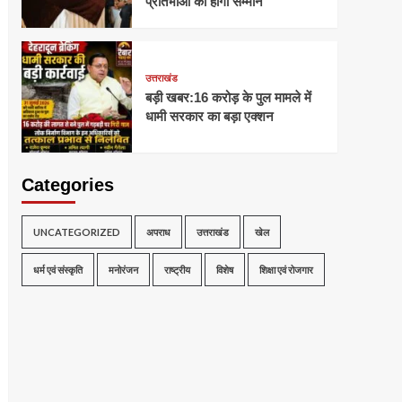
प्रतिभाओं का होगा सम्मान
उत्तराखंड
बड़ी खबर:16 करोड़ के पुल मामले में
धामी सरकार का बड़ा एक्शन
Categories
UNCATEGORIZED
अपराध
उत्तराखंड
खेल
धर्म एवं संस्कृति
मनोरंजन
राष्ट्रीय
विशेष
शिक्षा एवं रोजगार