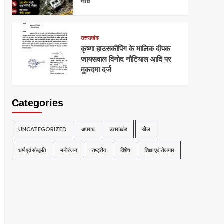
मौत
उत्तराखंड
कृष्णा हाउसकीपिंग के मालिक दीपक
जायसवाल विनोद नौटियाल आदि पर
मुकदमा दर्ज
Categories
UNCATEGORIZED
अपराध
उत्तराखंड
खेल
धर्म एवं संस्कृति
मनोरंजन
राष्ट्रीय
विशेष
शिक्षा एवं रोजगार