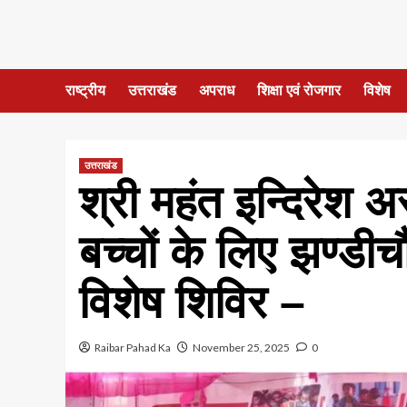
राष्ट्रीय
उत्तराखंड
अपराध
शिक्षा एवं रोजगार
विशेष
उत्तराखंड
श्री महंत इन्दिरेश 
बच्चों के लिए झण्डीच
विशेष शिविर –
Raibar Pahad Ka
November 25, 2025
0