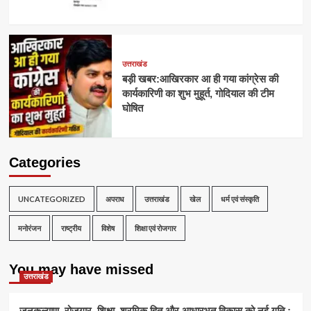
उत्तराखंड
बड़ी खबर:आखिरकार आ ही गया कांग्रेस की
कार्यकारिणी का शुभ मुहूर्त, गोदियाल की टीम
घोषित
Categories
UNCATEGORIZED
अपराध
उत्तराखंड
खेल
धर्म एवं संस्कृति
मनोरंजन
राष्ट्रीय
विशेष
शिक्षा एवं रोजगार
You may have missed
उत्तराखंड
जनकल्याण, रोजगार, शिक्षा, श्रमिक हित और आधारभूत विकास को नई गति :