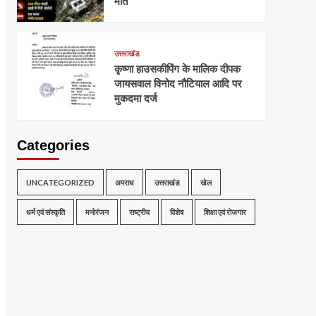
मौत
उत्तराखंड
कृष्णा हाउसकीपिंग के मालिक दीपक
जायसवाल विनोद नौटियाल आदि पर
मुकदमा दर्ज
Categories
UNCATEGORIZED
अपराध
उत्तराखंड
खेल
धर्म एवं संस्कृति
मनोरंजन
राष्ट्रीय
विशेष
शिक्षा एवं रोजगार