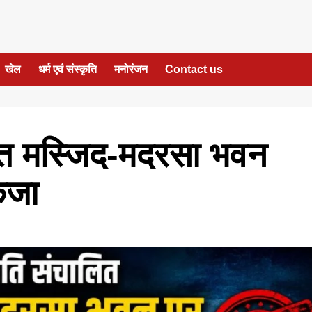
खेल
धर्म एवं संस्कृति
मनोरंजन
Contact us
ित मस्जिद-मदरसा भवन
ंजा