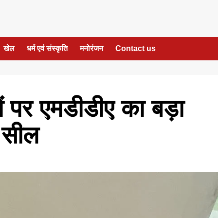
खेल
धर्म एवं संस्कृति
मनोरंजन
Contact us
णों पर एमडीडीए का बड़ा
 सील