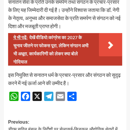
सनातन सेवा के प्रति उनके समर्पण तथा संगठन के प्रचार-प्रसार
के लिए यह जिम्मेदारी दी गई है। उन्होंने विश्वास जताया कि डॉ. नेगी
के नेतृत्व, अनुभव और समाजसेवा के प्रति समर्पण से संगठन को नई
दिशा और मजबूती प्राप्त होगी।
ये भी पढ़ें:
देखें वीडियो:कांग्रेस का 2027 के
चुनाव जीतने पर फोकस पूरा, लेकिन संगठन अभी
भी अधूरा, कार्यकारिणी को लेकर क्या बोले
गोदियाल
इस नियुक्ति से सनातन धर्म के प्रचार-प्रसार और संगठन को सुदृढ़
करने में नई ऊर्जा आने की उम्मीद है।
WhatsApp
Facebook
X
Telegram
Email
Share
Post
Previous:
डीएम सविन बंसल के निर्देशों पर सेलाकुई-सिडकुल औद्योगिक क्षेत्रों में